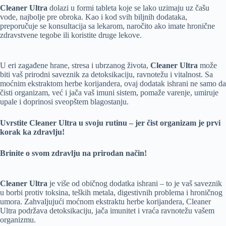
Cleaner Ultra
dolazi u formi tableta koje se lako uzimaju uz čašu
vode, najbolje pre obroka. Kao i kod svih biljnih dodataka,
preporučuje se konsultacija sa lekarom, naročito ako imate hronične
zdravstvene tegobe ili koristite druge lekove.
U eri zagađene hrane, stresa i ubrzanog života,
Cleaner Ultra
može
biti vaš prirodni saveznik za detoksikaciju, ravnotežu i vitalnost. Sa
moćnim ekstraktom herbe korijandera, ovaj dodatak ishrani ne samo da
čisti organizam, već i jača vaš imuni sistem, pomaže varenje, umiruje
upale i doprinosi sveopštem blagostanju.
Uvrstite Cleaner Ultra u svoju rutinu – jer čist organizam je prvi
korak ka zdravlju!
Brinite o svom zdravlju na prirodan način!
Cleaner Ultra
je više od običnog dodatka ishrani – to je vaš saveznik
u borbi protiv toksina, teških metala, digestivnih problema i hroničnog
umora. Zahvaljujući moćnom ekstraktu herbe korijandera, Cleaner
Ultra podržava detoksikaciju, jača imunitet i vraća ravnotežu vašem
organizmu.