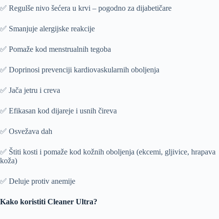
✅ Regulše nivo šećera u krvi – pogodno za dijabetičare
✅ Smanjuje alergijske reakcije
✅ Pomaže kod menstrualnih tegoba
✅ Doprinosi prevenciji kardiovaskularnih oboljenja
✅ Jača jetru i creva
✅ Efikasan kod dijareje i usnih čireva
✅ Osvežava dah
✅ Štiti kosti i pomaže kod kožnih oboljenja (ekcemi, gljivice, hrapava
koža)
✅ Deluje protiv anemije
Kako koristiti Cleaner Ultra?