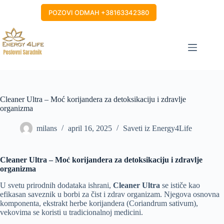
Skip
to
POZOVI ODMAH +38163342380
content
Cleaner Ultra – Moć korijandera za detoksikaciju i zdravlje
organizma
milans
april 16, 2025
Saveti iz Energy4Life
Cleaner Ultra – Moć korijandera za detoksikaciju i zdravlje
organizma
U svetu prirodnih dodataka ishrani,
Cleaner Ultra
se ističe kao
efikasan saveznik u borbi za čist i zdrav organizam. Njegova osnovna
komponenta, ekstrakt herbe korijandera (Coriandrum sativum),
vekovima se koristi u tradicionalnoj medicini.