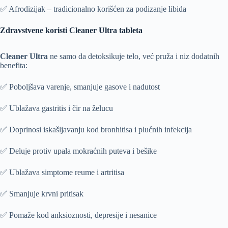
✅ Afrodizijak – tradicionalno korišćen za podizanje libida
Zdravstvene koristi Cleaner Ultra tableta
Cleaner Ultra
ne samo da detoksikuje telo, već pruža i niz dodatnih
benefita:
✅ Poboljšava varenje, smanjuje gasove i nadutost
✅ Ublažava gastritis i čir na želucu
✅ Doprinosi iskašljavanju kod bronhitisa i plućnih infekcija
✅ Deluje protiv upala mokraćnih puteva i bešike
✅ Ublažava simptome reume i artritisa
✅ Smanjuje krvni pritisak
✅ Pomaže kod anksioznosti, depresije i nesanice