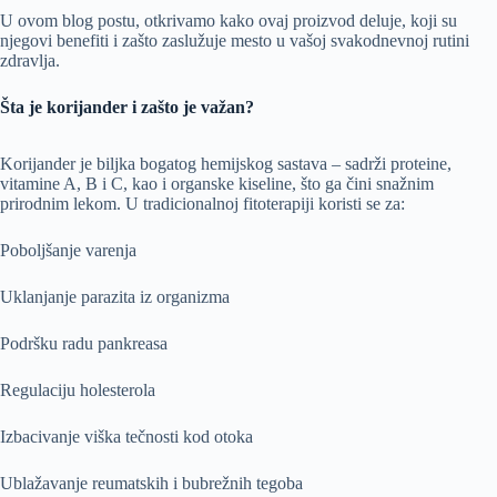
U ovom blog postu, otkrivamo kako ovaj proizvod deluje, koji su
njegovi benefiti i zašto zaslužuje mesto u vašoj svakodnevnoj rutini
zdravlja.
Šta je korijander i zašto je važan?
Korijander je biljka bogatog hemijskog sastava – sadrži proteine,
vitamine A, B i C, kao i organske kiseline, što ga čini snažnim
prirodnim lekom. U tradicionalnoj fitoterapiji koristi se za:
Poboljšanje varenja
Uklanjanje parazita iz organizma
Podršku radu pankreasa
Regulaciju holesterola
Izbacivanje viška tečnosti kod otoka
Ublažavanje reumatskih i bubrežnih tegoba