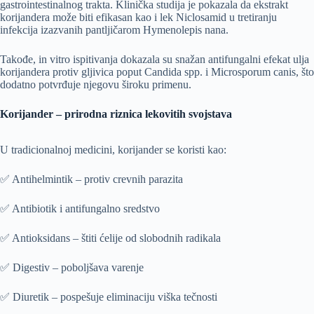
gastrointestinalnog trakta. Klinička studija je pokazala da ekstrakt
korijandera može biti efikasan kao i lek Niclosamid u tretiranju
infekcija izazvanih pantljičarom Hymenolepis nana.
Takođe, in vitro ispitivanja dokazala su snažan antifungalni efekat ulja
korijandera protiv gljivica poput Candida spp. i Microsporum canis, što
dodatno potvrđuje njegovu široku primenu.
Korijander – prirodna riznica lekovitih svojstava
U tradicionalnoj medicini, korijander se koristi kao:
✅ Antihelmintik – protiv crevnih parazita
✅ Antibiotik i antifungalno sredstvo
✅ Antioksidans – štiti ćelije od slobodnih radikala
✅ Digestiv – poboljšava varenje
✅ Diuretik – pospešuje eliminaciju viška tečnosti