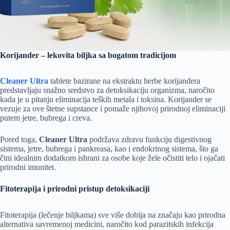
Korijander – lekovita biljka sa bogatom tradicijom
Cleaner Ultra
tablete bazirane na ekstraktu herbe korijandera
predstavljaju snažno sredstvo za detoksikaciju organizma, naročito
kada je u pitanju eliminacija teških metala i toksina. Korijander se
vezuje za ove štetne supstance i pomaže njihovoj prirodnoj eliminaciji
putem jetre, bubrega i creva.
Pored toga,
Cleaner Ultra
podržava zdravu funkciju digestivnog
sistema, jetre, bubrega i pankreasa, kao i endokrinog sistema, što ga
čini idealnim dodatkom ishrani za osobe koje žele očistiti telo i ojačati
prirodni imunitet.
Fitoterapija i prirodni pristup detoksikaciji
Fitoterapija (lečenje biljkama) sve više dobija na značaju kao prirodna
alternativa savremenoj medicini, naročito kod parazitskih infekcija