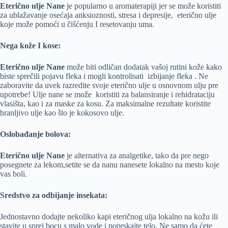
Eterično ulje Nane
je popularno u aromaterapiji jer se može koristiti
za ublažavanje osećaja anksioznosti, stresa i depresije, eterično ulje
koje može pomoći u čišćenju I resetovanju uma.
Nega kože I kose:
Eterično ulje Nane
može biti odličan dodatak vašoj rutini kože kako
biste sprečili pojavu fleka i mogli kontrolisati izbijanje fleka . Ne
zaboravite da uvek razredite svoje eterično ulje u osnovnom ulju pre
upotrebe! Ulje nane se može koristiti za balansiranje i rehidrataciju
vlasišta, kao i za maske za kosu. Za maksimalne rezultate koristite
hranljivo ulje kao što je kokosovo ulje.
Oslobađanje bolova:
Eterično ulje Nane
je alternativa za analgetike, tako da pre nego
posegnete za lekom,setite se da nanu nanesete lokalno na mesto koje
vas boli.
Sredstvo za odbijanje insekata:
Jednostavno dodajte nekoliko kapi eteričnog ulja lokalno na kožu ili
stavite u sprej bocu s malo vode i poprskajte telo. Ne samo da ćete