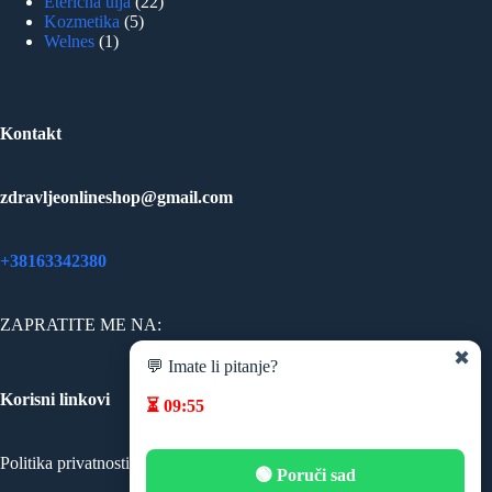
22
proizvoda
Eterična ulja
22
5
proizvoda
Kozmetika
5
1
proizvoda
Welnes
1
proizvod
Kontakt
zdravljeonlineshop@gmail.com
+38163342380
ZAPRATITE ME NA:
✖
💬 Imate li pitanje?
Korisni linkovi
⏳
09:55
Politika privatnosti
🟢 Poruči sad