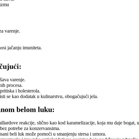
nizmu
za varenje.
osi jačanju imuniteta.
čujući:
kšava varenje.
ih procesa.
itiska i holesterola.
sti se kao dodatak u kulinarstvu, obogaćujući jela.
sanom belom luku:
aillardove reakcije, slično kao kod karamelizacije, koja mu daje bogat,
 bez potrebe za konzervansima.
tisani beli luk može pomoći u smanjenju stresa i umora.