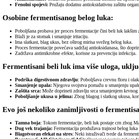
Fenolni spojevi:
Pružaju dodatnu antioksidativnu zaštitu orga
Osobine fermentisanog belog luka:
Poboljšana probava jer proces fermentacije čini beli luk lakšim 
Blaži je za stomak i smanjuje iritaciju.
Ima slatkast, blag ukus, bez oštrog mirisa svežeg belog luka.
Proces fermentacije povećava sadržaj antioksidanasa, što doprin
Zadržava antimikrobne efekte, korisne za prevenciju infekcija.
Fermentisani beli luk ima više uloga, uklju
Podrška digestivnom zdravlju
: Poboljšava crevnu floru i ola
Smanjenje upala:
Njegova svojstva pomažu u smanjenju upaln
Zaštita srca:
Može doprineti zdravlju srca smanjenjem krvnog pr
Poboljšanje ukusa u jelima:
Zbog blagog i slatkog ukusa, kori
Evo još nekoliko zanimljivosti o fermenti
Tamna boja
: Tokom fermentacije, beli luk postaje crn zbog M
Dug vek trajanja:
Fermentacija produžava trajnost belog luka
Blagotvoran efekat na stres
: Neki istraživači tvrde da fermen