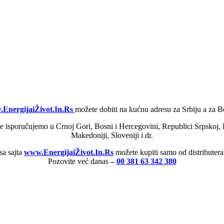
EnergijaiŽivot.In.Rs
možete dobiti na kućnu adresu za Srbiju a za 
e isporučujemo u Crnoj Gori, Bosni i Hercegovini, Republici Srpskoj, 
Makedoniji, Sloveniji i dr.
sa sajta
www.EnergijaiŽivot.In.Rs
možete kupiti samo od distributer
Pozovite već danas
–
00 381 63 342 380