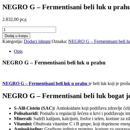
NEGRO G – Fermentisani beli luk u prah
2.832,00
рсд
NEGRO
G
Dodaj u korpu
–
Kategorija:
Dodaci ishrani
Oznaka:
NEGRO G – Fermentisani beli lu
Fermentisani
beli
Opis
luk
u
NEGRO G – Fermentisani beli luk u prahu
prahu
količina
NEGRO G – Fermentisani beli luk u prahu
je beli luk koji je pro
NEGRO G – Fermentisani beli luk bogat 
S-Alil-Cistein (SAC):
Antioksidans koji podržava zdravlje ćeli
Polisaharidi
: Pomažu u regulaciji šećera u krvi i podržavaju im
Minerali:
Sadrži kalijum, kalcijum, fosfor i selen, korisne za zdr
Vitamini:
Obuhvata vitamine C i B grupe, koji doprinose energij
Aminokiseline:
Gradivne jedinice proteina, korisne za oporava