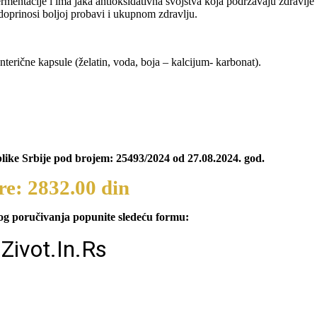
mentacije i ima jaka antioksidativna svojstva koja podržavaju zdravlje ć
doprinosi boljoj probavi i ukupnom zdravlju.
erične kapsule (želatin, voda, boja – kalcijum- karbonat).
like Srbije pod brojem: 25493/2024 od 27.08.2024. god.
re: 2832.00 din
og poručivanja popunite sledeću formu: